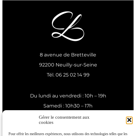
8 avenue de Bretteville
92200 Neuilly-sur-Seine
Tél. 06 25 02 14 99
Du lundi au vendredi : 10h – 19h
Samedi : 10h30 – 17h
Siret : 487880007
Gérer le consentement aux
cookies
N° Agrément assurance maladie : 92 26 1940 8
Pour offrir les meilleures expériences, nous utilisons des technologies telles que les
Politique de confidentialité