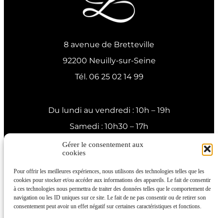
8 avenue de Bretteville
92200 Neuilly-sur-Seine
Tél. 06 25 02 14 99
Du lundi au vendredi : 10h – 19h
Samedi : 10h30 – 17h
Siret : 487880007
Gérer le consentement aux
cookies
N° Agrément assurance maladie : 92 26 1940 8
Pour offrir les meilleures expériences, nous utilisons des technologies telles que les
Politique de confidentialité
cookies pour stocker et/ou accéder aux informations des appareils. Le fait de consentir
à ces technologies nous permettra de traiter des données telles que le comportement de
Mentions légales
navigation ou les ID uniques sur ce site. Le fait de ne pas consentir ou de retirer son
consentement peut avoir un effet négatif sur certaines caractéristiques et fonctions.